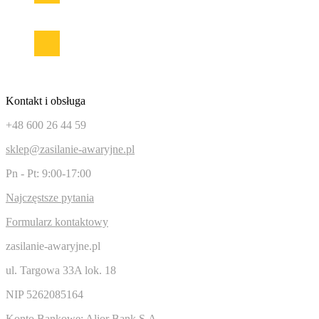
Facebook
Instagram
Kontakt i obsługa
+48 600 26 44 59
sklep@zasilanie-awaryjne.pl
Pn - Pt: 9:00-17:00
Najczęstsze pytania
Formularz kontaktowy
zasilanie-awaryjne.pl
ul. Targowa 33A lok. 18
NIP 5262085164
Konto Bankowe: Alior Bank S.A.