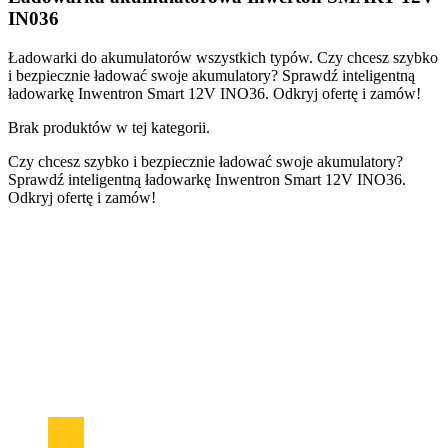
IN036
Ładowarki do akumulatorów wszystkich typów. Czy chcesz szybko
i bezpiecznie ładować swoje akumulatory? Sprawdź inteligentną
ładowarkę Inwentron Smart 12V INO36. Odkryj ofertę i zamów!
Brak produktów w tej kategorii.
Czy chcesz szybko i bezpiecznie ładować swoje akumulatory?
Sprawdź inteligentną ładowarkę Inwentron Smart 12V INO36.
Odkryj ofertę i zamów!
Sklep zasilanie-awaryjne.pl to wyjątkowe miejsce na udane zakupy
Od 2005 roku na polskim rynku!
W ofercie znajduje się duży wybór urządzeń zasilania awaryjnego
UPS od najlepszych producentów. Znajdziemy tutaj najlepsze
akumulatory AGM, żelowe GEL, DEEP CYCLE czy
najnowocześniejsze, wysokowydajne i lekkie akumulatory
LiFePO4. Ładowarki akumulatorowe ora urządzenia rozruchowe
do pojazdów mechanicznych oraz samochodowe przetwornice
napięcia z 12/24V na 230V.