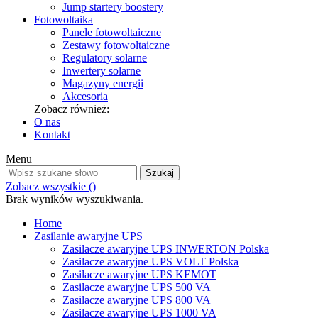
Jump startery boostery
Fotowoltaika
Panele fotowoltaiczne
Zestawy fotowoltaiczne
Regulatory solarne
Inwertery solarne
Magazyny energii
Akcesoria
Zobacz również:
O nas
Kontakt
Menu
Szukaj
Zobacz wszystkie (
)
Brak wyników wyszukiwania.
Home
Zasilanie awaryjne UPS
Zasilacze awaryjne UPS INWERTON Polska
Zasilacze awaryjne UPS VOLT Polska
Zasilacze awaryjne UPS KEMOT
Zasilacze awaryjne UPS 500 VA
Zasilacze awaryjne UPS 800 VA
Zasilacze awaryjne UPS 1000 VA