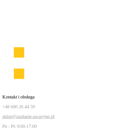
W ofercie znajduje się duży wybór urządzeń zasilania awaryjnego
UPS od najlepszych producentów. Znajdziemy tutaj najlepsze
akumulatory AGM, żelowe GEL, DEEP CYCLE czy
najnowocześniejsze, wysokowydajne i lekkie akumulatory
LiFePO4. Ładowarki akumulatorowe ora urządzenia rozruchowe
do pojazdów mechanicznych oraz samochodowe przetwornice
napięcia z 12/24V na 230V.
Facebook
Instagram
Kontakt i obsługa
+48 600 26 44 59
sklep@zasilanie-awaryjne.pl
Pn - Pt: 9:00-17:00