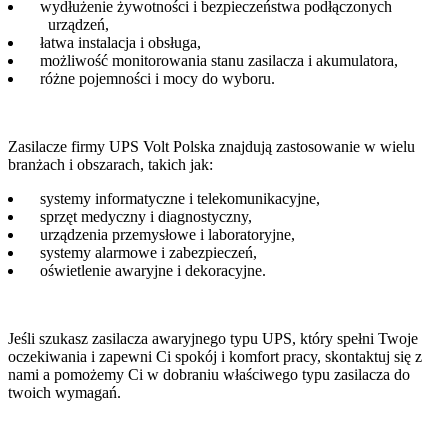
wydłużenie żywotności i bezpieczeństwa podłączonych
urządzeń,
łatwa instalacja i obsługa,
możliwość monitorowania stanu zasilacza i akumulatora,
różne pojemności i mocy do wyboru.
Zasilacze firmy UPS Volt Polska znajdują zastosowanie w wielu
branżach i obszarach, takich jak:
systemy informatyczne i telekomunikacyjne,
sprzęt medyczny i diagnostyczny,
urządzenia przemysłowe i laboratoryjne,
systemy alarmowe i zabezpieczeń,
oświetlenie awaryjne i dekoracyjne.
Jeśli szukasz zasilacza awaryjnego typu UPS, który spełni Twoje
oczekiwania i zapewni Ci spokój i komfort pracy, skontaktuj się z
nami a pomożemy Ci w dobraniu właściwego typu zasilacza do
twoich wymagań.
Sklep zasilanie-awaryjne.pl to wyjątkowe miejsce na udane zakupy
Od 2005 roku na polskim rynku!