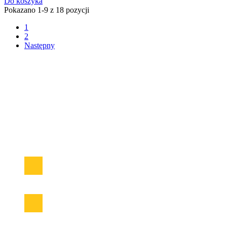
Do koszyka
Pokazano 1-9 z 18 pozycji
1
2
Następny
Sklep zasilanie-awaryjne.pl to wyjątkowe miejsce na udane zakupy
Od 2005 roku na polskim rynku!
W ofercie znajduje się duży wybór urządzeń zasilania awaryjnego
UPS od najlepszych producentów. Znajdziemy tutaj najlepsze
akumulatory AGM, żelowe GEL, DEEP CYCLE czy
najnowocześniejsze, wysokowydajne i lekkie akumulatory
LiFePO4. Ładowarki akumulatorowe ora urządzenia rozruchowe
do pojazdów mechanicznych oraz samochodowe przetwornice
napięcia z 12/24V na 230V.
Facebook
Instagram