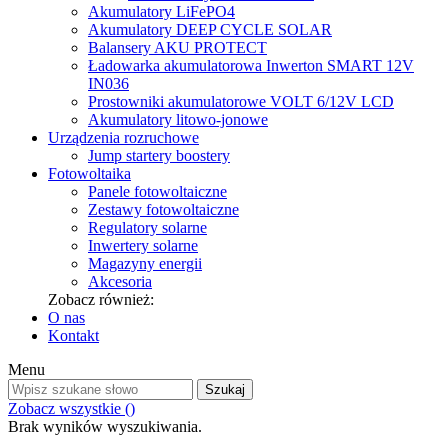
Akumulatory LiFePO4
Akumulatory DEEP CYCLE SOLAR
Balansery AKU PROTECT
Ładowarka akumulatorowa Inwerton SMART 12V
IN036
Prostowniki akumulatorowe VOLT 6/12V LCD
Akumulatory litowo-jonowe
Urządzenia rozruchowe
Jump startery boostery
Fotowoltaika
Panele fotowoltaiczne
Zestawy fotowoltaiczne
Regulatory solarne
Inwertery solarne
Magazyny energii
Akcesoria
Zobacz również:
O nas
Kontakt
Menu
Szukaj
Zobacz wszystkie (
)
Brak wyników wyszukiwania.