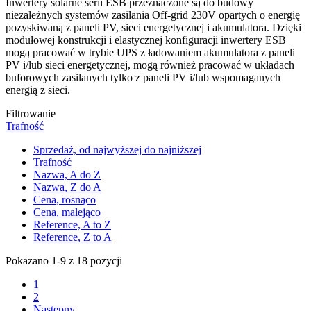
Inwertery solarne serii ESB przeznaczone są do budowy
niezależnych systemów zasilania Off-grid 230V opartych o energię
pozyskiwaną z paneli PV, sieci energetycznej i akumulatora. Dzięki
modułowej konstrukcji i elastycznej konfiguracji inwertery ESB
mogą pracować w trybie UPS z ładowaniem akumulatora z paneli
PV i/lub sieci energetycznej, mogą również pracować w układach
buforowych zasilanych tylko z paneli PV i/lub wspomaganych
energią z sieci.
Filtrowanie
Trafność
Sprzedaż, od najwyższej do najniższej
Trafność
Nazwa, A do Z
Nazwa, Z do A
Cena, rosnąco
Cena, malejąco
Reference, A to Z
Reference, Z to A
Pokazano 1-9 z 18 pozycji
1
2
Następny