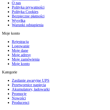
O nas
Polityka prywatności
Polityka Cookies
Bezpieczne płatności
Wysyłka
Warunki odstąpienia
Moje konto
Rejestracja
Logowanie
Moje dane
Moje adresy
Moje zamówienia
Moje konto
Kategorie
Zasilanie awaryjne UPS
Przetwornice napięcia
Akumulatory, ładowarki
Promocje
Nowości
Producenci