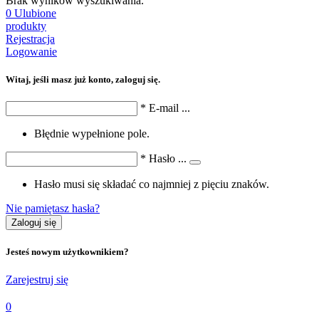
Brak wyników wyszukiwania.
0
Ulubione
produkty
Rejestracja
Logowanie
Witaj, jeśli masz już konto, zaloguj się.
*
E-mail
...
Błędnie wypełnione pole.
*
Hasło
...
Hasło musi się składać co najmniej z pięciu znaków.
Nie pamiętasz hasła?
Zaloguj się
Jesteś nowym użytkownikiem?
Zarejestruj się
0