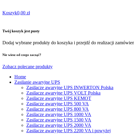
Koszyk
0,00 zł
Twój koszyk jest pusty
Dodaj wybrane produkty do koszyka i przejdź do realizacji zamówien
Nie wiesz od czego zacząć?
Zobacz polecane produkty
Home
Zasilanie awaryjne UPS
Zasilacze awaryjne UPS INWERTON Polska
Zasilacze awaryjne UPS VOLT Polska
Zasilacze awaryjne UPS KEMOT
Zasilacze awaryjne UPS 500 VA
Zasilacze awaryjne UPS 800 VA
Zasilacze awaryjne UPS 1000 VA
Zasilacze awaryjne UPS 1500 VA
Zasilacze awaryjne UPS 2000 VA
Zasilacze awaryjne UPS 2200 VA i powyżej