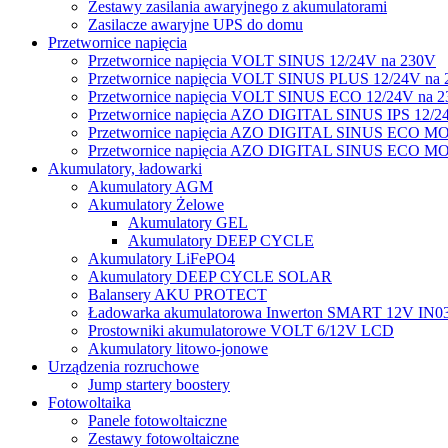
Zestawy zasilania awaryjnego z akumulatorami
Zasilacze awaryjne UPS do domu
Przetwornice napięcia
Przetwornice napięcia VOLT SINUS 12/24V na 230V
Przetwornice napięcia VOLT SINUS PLUS 12/24V na
Przetwornice napięcia VOLT SINUS ECO 12/24V na 
Przetwornice napięcia AZO DIGITAL SINUS IPS 12/2
Przetwornice napięcia AZO DIGITAL SINUS ECO M
Przetwornice napięcia AZO DIGITAL SINUS ECO M
Akumulatory, ładowarki
Akumulatory AGM
Akumulatory Żelowe
Akumulatory GEL
Akumulatory DEEP CYCLE
Akumulatory LiFePO4
Akumulatory DEEP CYCLE SOLAR
Balansery AKU PROTECT
Ładowarka akumulatorowa Inwerton SMART 12V IN0
Prostowniki akumulatorowe VOLT 6/12V LCD
Akumulatory litowo-jonowe
Urządzenia rozruchowe
Jump startery boostery
Fotowoltaika
Panele fotowoltaiczne
Zestawy fotowoltaiczne