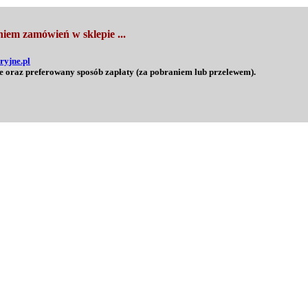
iem zamówień w sklepie ...
ryjne.pl
e oraz preferowany sposób zapłaty (za pobraniem lub przelewem).