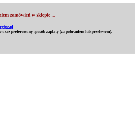
iem zamówień w sklepie ...
ryjne.pl
e oraz preferowany sposób zapłaty (za pobraniem lub przelewem).