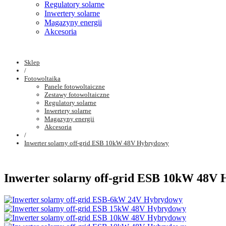
Regulatory solarne
Inwertery solarne
Magazyny energii
Akcesoria
Sklep
/
Fotowoltaika
Panele fotowoltaiczne
Zestawy fotowoltaiczne
Regulatory solarne
Inwertery solarne
Magazyny energii
Akcesoria
/
Inwerter solarny off-grid ESB 10kW 48V Hybrydowy
Inwerter solarny off-grid ESB 10kW 48V