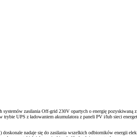
 systemów zasilania Off-grid 230V opartych o energię pozyskiwaną z p
ć w trybie UPS z ładowaniem akumulatora z paneli PV i/lub sieci ener
) doskonale nadaje się do zasilania wszelkich odbiorników energii e