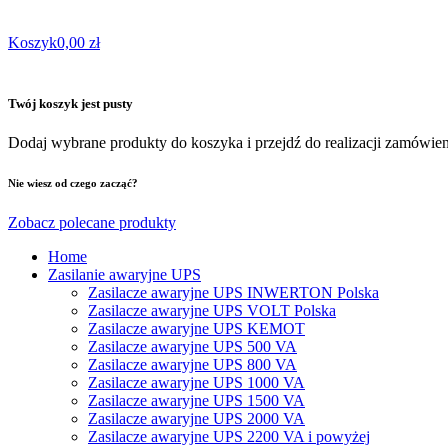
Koszyk
0,00 zł
Twój koszyk jest pusty
Dodaj wybrane produkty do koszyka i przejdź do realizacji zamówien
Nie wiesz od czego zacząć?
Zobacz polecane produkty
Home
Zasilanie awaryjne UPS
Zasilacze awaryjne UPS INWERTON Polska
Zasilacze awaryjne UPS VOLT Polska
Zasilacze awaryjne UPS KEMOT
Zasilacze awaryjne UPS 500 VA
Zasilacze awaryjne UPS 800 VA
Zasilacze awaryjne UPS 1000 VA
Zasilacze awaryjne UPS 1500 VA
Zasilacze awaryjne UPS 2000 VA
Zasilacze awaryjne UPS 2200 VA i powyżej