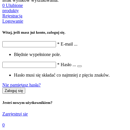
Brak wyników wyszukiwania.
0
Ulubione
produkty
Rejestracja
Logowanie
Witaj, jeśli masz już konto, zaloguj się.
*
E-mail
...
Błędnie wypełnione pole.
*
Hasło
...
Hasło musi się składać co najmniej z pięciu znaków.
Nie pamiętasz hasła?
Zaloguj się
Jesteś nowym użytkownikiem?
Zarejestruj się
0