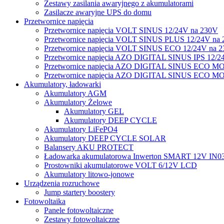
Zestawy zasilania awaryjnego z akumulatorami
Zasilacze awaryjne UPS do domu
Przetwornice napięcia
Przetwornice napięcia VOLT SINUS 12/24V na 230V
Przetwornice napięcia VOLT SINUS PLUS 12/24V na
Przetwornice napięcia VOLT SINUS ECO 12/24V na 
Przetwornice napięcia AZO DIGITAL SINUS IPS 12/2
Przetwornice napięcia AZO DIGITAL SINUS ECO M
Przetwornice napięcia AZO DIGITAL SINUS ECO M
Akumulatory, ładowarki
Akumulatory AGM
Akumulatory Żelowe
Akumulatory GEL
Akumulatory DEEP CYCLE
Akumulatory LiFePO4
Akumulatory DEEP CYCLE SOLAR
Balansery AKU PROTECT
Ładowarka akumulatorowa Inwerton SMART 12V IN0
Prostowniki akumulatorowe VOLT 6/12V LCD
Akumulatory litowo-jonowe
Urządzenia rozruchowe
Jump startery boostery
Fotowoltaika
Panele fotowoltaiczne
Zestawy fotowoltaiczne