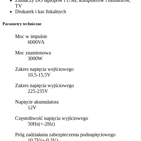
Zasilaczy DO laptopów i USB, komputerów i monitorów,
TV
Drukarek i kas fiskalnych
Parametry techniczne
Moc w impulsie
6000VA
Moc znamionowa
3000W
Zakres napięcia wejściowego
10,5-15,5V
Zakres napięcia wyjściowego
225-235V
Napięcie akumulatora
12V
Częstotliwość napięcia wyjściowego
50Hz(+-2Hz)
Próg zadziałania zabezpieczenia podnapięciowego
10,7V(+-0,3V)