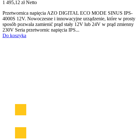
1 495,12 zł
Netto
Przetwornica napięcia AZO DIGITAL ECO MODE SINUS IPS-
4000S 12V. Nowoczesne i innowacyjne urządzenie, które w prosty
sposób pozwala zamienić prąd stały 12V lub 24V w prąd zmienny
230V Seria przetwornic napięcia IPS...
Do koszyka
Sklep zasilanie-awaryjne.pl to wyjątkowe miejsce na udane zakupy
Od 2005 roku na polskim rynku!
W ofercie znajduje się duży wybór urządzeń zasilania awaryjnego
UPS od najlepszych producentów. Znajdziemy tutaj najlepsze
akumulatory AGM, żelowe GEL, DEEP CYCLE czy
najnowocześniejsze, wysokowydajne i lekkie akumulatory
LiFePO4. Ładowarki akumulatorowe ora urządzenia rozruchowe
do pojazdów mechanicznych oraz samochodowe przetwornice
napięcia z 12/24V na 230V.
Facebook