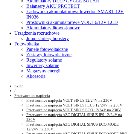
Akumulatory DEEP CYCLE SOLAR
Balansery AKU PROTECT
Ładowarka akumulatorowa Inwerton SMART 12V
IN036
Prostowniki akumulatorowe VOLT 6/12V LCD
Akumulatory litowo-jonowe
Urządzenia rozruchowe
Jump startery boostery
Fotowoltaika
Panele fotowoltaiczne
Zestawy fotowoltaiczne
Regulatory solarne
Inwertery solarne
Magazyny energii
Akcesoria
Sklep
/
Przetwornice napięcia
Przetwornice napięcia VOLT SINUS 12/24V na 230V
Przetwornice napięcia VOLT SINUS PLUS 12/24V na 230V
Przetwornice napięcia VOLT SINUS ECO 12/24V na 230V
Przetwornice napięcia AZO DIGITAL SINUS IPS 12/24V na
230V
Przetwornice napięcia AZO DIGITAL SINUS ECO MODE
12/24V na 230V
Przetwornice napięcia AZO DIGITAL SINUS ECO MODE PRO