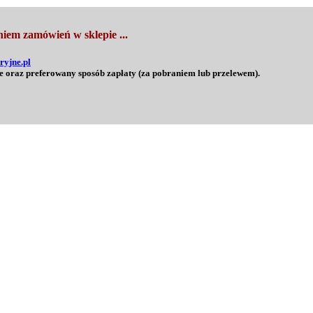
iem zamówień w sklepie ...
ryjne.pl
e oraz preferowany sposób zapłaty (za pobraniem lub przelewem).