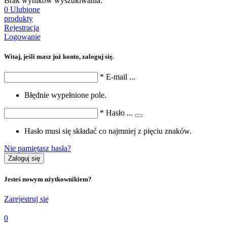
Brak wyników wyszukiwania.
0
Ulubione
produkty
Rejestracja
Logowanie
Witaj, jeśli masz już konto, zaloguj się.
*
E-mail
...
Błędnie wypełnione pole.
*
Hasło
...
Hasło musi się składać co najmniej z pięciu znaków.
Nie pamiętasz hasła?
Zaloguj się
Jesteś nowym użytkownikiem?
Zarejestruj się
0