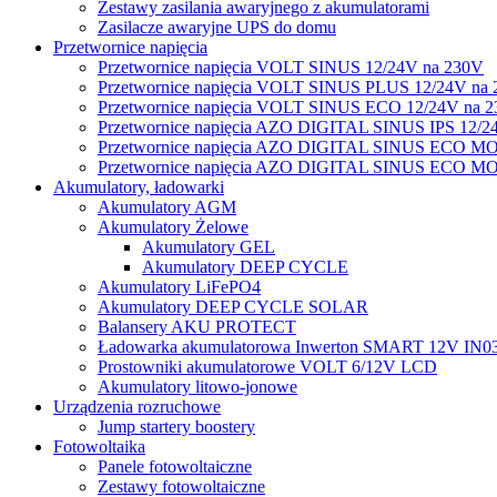
Zestawy zasilania awaryjnego z akumulatorami
Zasilacze awaryjne UPS do domu
Przetwornice napięcia
Przetwornice napięcia VOLT SINUS 12/24V na 230V
Przetwornice napięcia VOLT SINUS PLUS 12/24V na
Przetwornice napięcia VOLT SINUS ECO 12/24V na 
Przetwornice napięcia AZO DIGITAL SINUS IPS 12/2
Przetwornice napięcia AZO DIGITAL SINUS ECO M
Przetwornice napięcia AZO DIGITAL SINUS ECO M
Akumulatory, ładowarki
Akumulatory AGM
Akumulatory Żelowe
Akumulatory GEL
Akumulatory DEEP CYCLE
Akumulatory LiFePO4
Akumulatory DEEP CYCLE SOLAR
Balansery AKU PROTECT
Ładowarka akumulatorowa Inwerton SMART 12V IN0
Prostowniki akumulatorowe VOLT 6/12V LCD
Akumulatory litowo-jonowe
Urządzenia rozruchowe
Jump startery boostery
Fotowoltaika
Panele fotowoltaiczne
Zestawy fotowoltaiczne