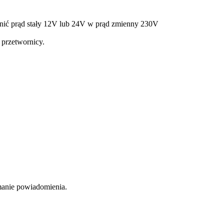
enić prąd stały 12V lub 24V w prąd zmienny 230V
 przetwornicy.
manie powiadomienia.