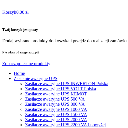
Koszyk
0,00 zł
Twój koszyk jest pusty
Dodaj wybrane produkty do koszyka i przejdź do realizacji zamówien
Nie wiesz od czego zacząć?
Zobacz polecane produkty
Home
Zasilanie awaryjne UPS
Zasilacze awaryjne UPS INWERTON Polska
Zasilacze awaryjne UPS VOLT Polska
Zasilacze awaryjne UPS KEMOT
Zasilacze awaryjne UPS 500 VA
Zasilacze awaryjne UPS 800 VA
Zasilacze awaryjne UPS 1000 VA
Zasilacze awaryjne UPS 1500 VA
Zasilacze awaryjne UPS 2000 VA
Zasilacze awaryjne UPS 2200 VA i powyżej