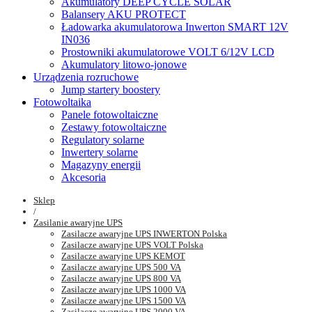
Akumulatory DEEP CYCLE SOLAR
Balansery AKU PROTECT
Ładowarka akumulatorowa Inwerton SMART 12V
IN036
Prostowniki akumulatorowe VOLT 6/12V LCD
Akumulatory litowo-jonowe
Urządzenia rozruchowe
Jump startery boostery
Fotowoltaika
Panele fotowoltaiczne
Zestawy fotowoltaiczne
Regulatory solarne
Inwertery solarne
Magazyny energii
Akcesoria
Sklep
/
Zasilanie awaryjne UPS
Zasilacze awaryjne UPS INWERTON Polska
Zasilacze awaryjne UPS VOLT Polska
Zasilacze awaryjne UPS KEMOT
Zasilacze awaryjne UPS 500 VA
Zasilacze awaryjne UPS 800 VA
Zasilacze awaryjne UPS 1000 VA
Zasilacze awaryjne UPS 1500 VA
Zasilacze awaryjne UPS 2000 VA