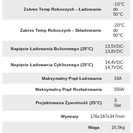
-10°C
do
Zakres Temp Roboczych - Ładowanie
50°C
-20°C
do
Zakres Temp Roboczych - Składowanie
50°C
13,5VDC-
Napięcie Ładowania Buforowego (25°C)
13,8VDC
14,4VDC-
Napięcie Ładowania Cyklicznego (25°C)
14,7VDC
16A
Maksymalny Prąd Ładowania
550A
Maksymalny Prąd Rozładowania
3-
Projektowana Żywotność (25°C)
5lat
176x167x347mm
Wymiary
16,5kg
Waga