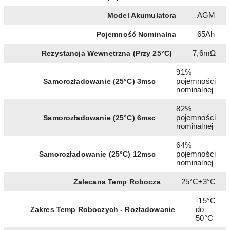
AGM
Model Akumulatora
65Ah
Pojemność Nominalna
7,6mΩ
Rezystancja Wewnętrzna (Przy 25°C)
91%
pojemności
Samorozładowanie (25°C) 3msc
nominalnej
82%
pojemności
Samorozładowanie (25°C) 6msc
nominalnej
64%
pojemności
Samorozładowanie (25°C) 12msc
nominalnej
25°C±3°C
Zalecana Temp Robocza
-15°C
do
Zakres Temp Roboczych - Rozładowanie
50°C