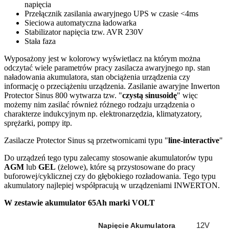
napięcia
Przełącznik zasilania awaryjnego UPS w czasie <4ms
Sieciowa automatyczna ładowarka
Stabilizator napięcia tzw. AVR 230V
Stała faza
Wyposażony jest w kolorowy wyświetlacz na którym można
odczytać wiele parametrów pracy zasilacza awaryjnego np. stan
naładowania akumulatora, stan obciążenia urządzenia czy
informację o przeciążeniu urządzenia. Zasilanie awaryjne Inwerton
Protector Sinus 800 wytwarza tzw. "
czystą sinusoidę
" więc
możemy nim zasilać również różnego rodzaju urządzenia o
charakterze indukcyjnym np. elektronarzędzia, klimatyzatory,
sprężarki, pompy itp.
Zasilacze Protector Sinus są przetwornicami typu "
line-interactive
"
Do urządzeń tego typu zalecamy stosowanie akumulatorów typu
AGM
lub
GEL
(żelowe), które są przystosowane do pracy
buforowej/cyklicznej czy do głębokiego rozładowania. Tego typu
akumulatory najlepiej współpracują w urządzeniami INWERTON.
W zestawie akumulator 65Ah marki VOLT
12V
Napięcie Akumulatora