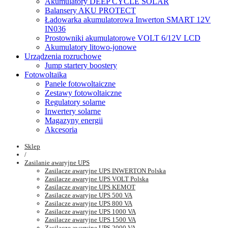
Akumulatory DEEP CYCLE SOLAR
Balansery AKU PROTECT
Ładowarka akumulatorowa Inwerton SMART 12V
IN036
Prostowniki akumulatorowe VOLT 6/12V LCD
Akumulatory litowo-jonowe
Urządzenia rozruchowe
Jump startery boostery
Fotowoltaika
Panele fotowoltaiczne
Zestawy fotowoltaiczne
Regulatory solarne
Inwertery solarne
Magazyny energii
Akcesoria
Sklep
/
Zasilanie awaryjne UPS
Zasilacze awaryjne UPS INWERTON Polska
Zasilacze awaryjne UPS VOLT Polska
Zasilacze awaryjne UPS KEMOT
Zasilacze awaryjne UPS 500 VA
Zasilacze awaryjne UPS 800 VA
Zasilacze awaryjne UPS 1000 VA
Zasilacze awaryjne UPS 1500 VA
Zasilacze awaryjne UPS 2000 VA