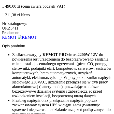
1 490,00 zł
(cena zwiera podatek VAT)
1 211,38 zł
Netto
Nr katalogowy:
URZ3411
Producent:
KEMOT
Opis produktu
Zasilacz awaryjny
KEMOT PROsinus-2200W 12V
do
powieszenia jest urządzeniem do bezprzerwowego zasilania
m.in.: instalacji centralnego ogrzewania (piece CO, pompy,
sterowniki, podajniki etc.), komputerów, serwerów, zestawów
komputerowych, bram automatycznych, urządzeń
automatyki, elektronarzędzi itp. W przypadku zaniku napięcia
sieciowego 230VAC, urządzenie przełącza się w tryb pracy
akumulatorowej (battery mode), pozwalając na dalsze
bezprzerwowe działanie systemu i zabezpieczając przed
uszkodzeniem instalacji, bezpowrotną utratą danych.
Przebieg napięcia oraz przełączanie napięcia poprzez
zaawansowany system UPS w ciągu <4ms gwarantuje
sprawne i nieprzerwalne działanie urządzeń podłączonych do