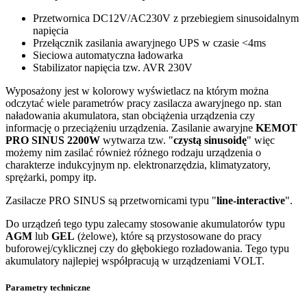
Przetwornica DC12V/AC230V z przebiegiem sinusoidalnym
napięcia
Przełącznik zasilania awaryjnego UPS w czasie <4ms
Sieciowa automatyczna ładowarka
Stabilizator napięcia tzw. AVR 230V
Wyposażony jest w kolorowy wyświetlacz na którym można
odczytać wiele parametrów pracy zasilacza awaryjnego np. stan
naładowania akumulatora, stan obciążenia urządzenia czy
informację o przeciążeniu urządzenia. Zasilanie awaryjne
KEMOT
PRO SINUS 2200W
wytwarza tzw. "
czystą sinusoidę
" więc
możemy nim zasilać również różnego rodzaju urządzenia o
charakterze indukcyjnym np. elektronarzędzia, klimatyzatory,
sprężarki, pompy itp.
Zasilacze PRO SINUS są przetwornicami typu "
line-interactive
".
Do urządzeń tego typu zalecamy stosowanie akumulatorów typu
AGM
lub
GEL
(żelowe), które są przystosowane do pracy
buforowej/cyklicznej czy do głębokiego rozładowania. Tego typu
akumulatory najlepiej współpracują w urządzeniami VOLT.
Parametry techniczne