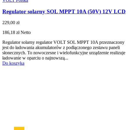
VOLT Polska
Regulator solarny SOL MPPT 10A (50V) 12V LCD
229,00 zł
186,18 zł
Netto
Regulator solarny regulator VOLT SOL MPPT 10A przeznaczony
jest do ładowania akumulatorów z podłączonego zestawu paneli
słonecznych. To nowoczesne i wielofunkcyjne urządzenie realizuje
ładowanie w oparciu o najnowszą...
Do koszyka
Sklep zasilanie-awaryjne.pl to wyjątkowe miejsce na udane zakupy
Od 2005 roku na polskim rynku!
W ofercie znajduje się duży wybór urządzeń zasilania awaryjnego
UPS od najlepszych producentów. Znajdziemy tutaj najlepsze
akumulatory AGM, żelowe GEL, DEEP CYCLE czy
najnowocześniejsze, wysokowydajne i lekkie akumulatory
LiFePO4. Ładowarki akumulatorowe ora urządzenia rozruchowe
do pojazdów mechanicznych oraz samochodowe przetwornice
napięcia z 12/24V na 230V.