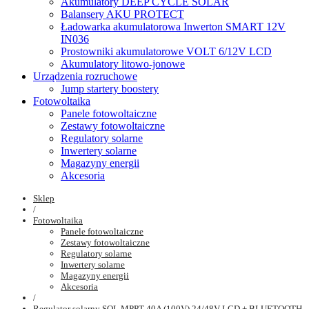
Akumulatory DEEP CYCLE SOLAR
Balansery AKU PROTECT
Ładowarka akumulatorowa Inwerton SMART 12V
IN036
Prostowniki akumulatorowe VOLT 6/12V LCD
Akumulatory litowo-jonowe
Urządzenia rozruchowe
Jump startery boostery
Fotowoltaika
Panele fotowoltaiczne
Zestawy fotowoltaiczne
Regulatory solarne
Inwertery solarne
Magazyny energii
Akcesoria
Sklep
/
Fotowoltaika
Panele fotowoltaiczne
Zestawy fotowoltaiczne
Regulatory solarne
Inwertery solarne
Magazyny energii
Akcesoria
/
Regulator solarny SOL MPPT 40A (100V) 24/48V LCD + BLUETOOTH