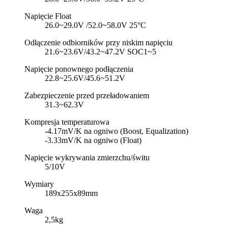
Napięcie Float
26.0~29.0V /52.0~58.0V 25°C
Odłączenie odbiorników przy niskim napięciu
21.6~23.6V/43.2~47.2V SOC1~5
Napięcie ponownego podłączenia
22.8~25.6V/45.6~51.2V
Zabezpieczenie przed przeładowaniem
31.3~62.3V
Kompresja temperaturowa
-4.17mV/K na ogniwo (Boost, Equalization)
-3.33mV/K na ogniwo (Float)
Napięcie wykrywania zmierzchu/świtu
5/10V
Wymiary
189x255x89mm
Waga
2,5kg