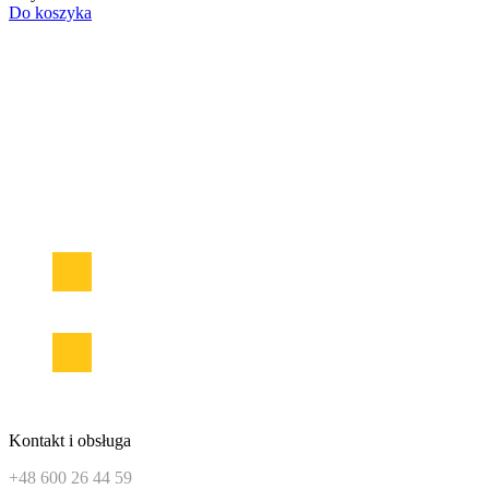
Do koszyka
Sklep zasilanie-awaryjne.pl to wyjątkowe miejsce na udane zakupy
Od 2005 roku na polskim rynku!
W ofercie znajduje się duży wybór urządzeń zasilania awaryjnego
UPS od najlepszych producentów. Znajdziemy tutaj najlepsze
akumulatory AGM, żelowe GEL, DEEP CYCLE czy
najnowocześniejsze, wysokowydajne i lekkie akumulatory
LiFePO4. Ładowarki akumulatorowe ora urządzenia rozruchowe
do pojazdów mechanicznych oraz samochodowe przetwornice
napięcia z 12/24V na 230V.
Facebook
Instagram
Kontakt i obsługa
+48 600 26 44 59