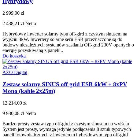
Hybrydowy
2 999,00 zł
2 438,21 zł
Netto
Hybrydowy inwerter solarny typu off-gird z czystym sinusem na
wyjściu 3kW. Inwertery solarne serii ESB przeznaczone są do
budowy niezależnych systemów zasilania Off-grid 230V opartych o
energię pozyskiwaną z paneli...
Do koszyka
AZO Digital
Zestaw solarny SINUS off-grid ESB-6kW + 8xPV
Mono (kable 2x25m)
12 214,00 zł
9 930,08 zł
Netto
Bardzo prosty zestaw typu off-gird z czystym sinusem na wyjściu
System jest prosty, wymaga jedynie podłączenia 8 sztuk typowych
paneli fotowoltaicznych z inwerterem hybrydowym typu off-gird