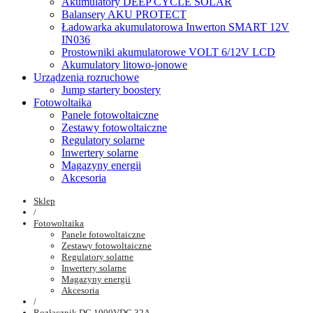
Akumulatory DEEP CYCLE SOLAR
Balansery AKU PROTECT
Ładowarka akumulatorowa Inwerton SMART 12V
IN036
Prostowniki akumulatorowe VOLT 6/12V LCD
Akumulatory litowo-jonowe
Urządzenia rozruchowe
Jump startery boostery
Fotowoltaika
Panele fotowoltaiczne
Zestawy fotowoltaiczne
Regulatory solarne
Inwertery solarne
Magazyny energii
Akcesoria
Sklep
/
Fotowoltaika
Panele fotowoltaiczne
Zestawy fotowoltaiczne
Regulatory solarne
Inwertery solarne
Magazyny energii
Akcesoria
/
Rozłącznik DC 1000VDC 32A