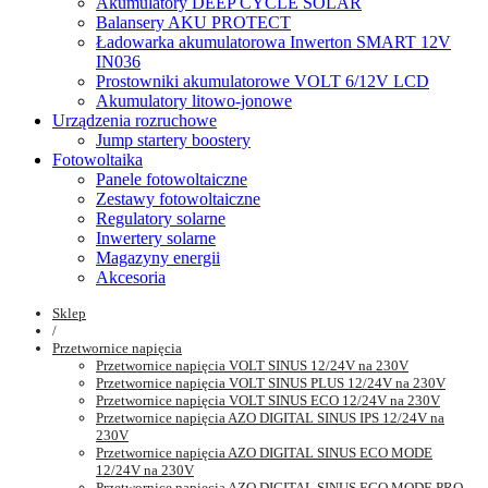
Akumulatory DEEP CYCLE SOLAR
Balansery AKU PROTECT
Ładowarka akumulatorowa Inwerton SMART 12V
IN036
Prostowniki akumulatorowe VOLT 6/12V LCD
Akumulatory litowo-jonowe
Urządzenia rozruchowe
Jump startery boostery
Fotowoltaika
Panele fotowoltaiczne
Zestawy fotowoltaiczne
Regulatory solarne
Inwertery solarne
Magazyny energii
Akcesoria
Sklep
/
Przetwornice napięcia
Przetwornice napięcia VOLT SINUS 12/24V na 230V
Przetwornice napięcia VOLT SINUS PLUS 12/24V na 230V
Przetwornice napięcia VOLT SINUS ECO 12/24V na 230V
Przetwornice napięcia AZO DIGITAL SINUS IPS 12/24V na
230V
Przetwornice napięcia AZO DIGITAL SINUS ECO MODE
12/24V na 230V
Przetwornice napięcia AZO DIGITAL SINUS ECO MODE PRO