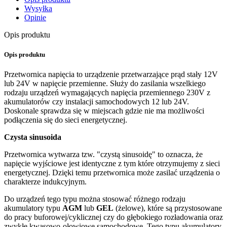
Wysyłka
Opinie
Opis produktu
Opis produktu
Przetwornica napięcia to urządzenie przetwarzające prąd stały 12V
lub 24V w napięcie przemienne. Służy do zasilania wszelkiego
rodzaju urządzeń wymagających napięcia przemiennego 230V z
akumulatorów czy instalacji samochodowych 12 lub 24V.
Doskonale sprawdza się w miejscach gdzie nie ma możliwości
podłączenia się do sieci energetycznej.
Czysta sinusoida
Przetwornica wytwarza tzw. "czystą sinusoidę" to oznacza, że
napięcie wyjściowe jest identyczne z tym które otrzymujemy z sieci
energetycznej. Dzięki temu przetwornica może zasilać urządzenia o
charakterze indukcyjnym.
Do urządzeń tego typu można stosować różnego rodzaju
akumulatory typu
AGM
lub
GEL
(żelowe), które są przystosowane
do pracy buforowej/cyklicznej czy do głębokiego rozładowania oraz
zwykłe kwasowo-ołowiowe samochodowe, Tego typu akumulatory